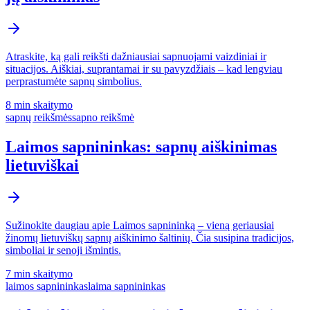
Atraskite, ką gali reikšti dažniausiai sapnuojami vaizdiniai ir
situacijos. Aiškiai, suprantamai ir su pavyzdžiais – kad lengviau
perprastumėte sapnų simbolius.
8 min
skaitymo
sapnų reikšmės
sapno reikšmė
Laimos sapnininkas: sapnų aiškinimas
lietuviškai
Sužinokite daugiau apie Laimos sapnininką – vieną geriausiai
žinomų lietuviškų sapnų aiškinimo šaltinių. Čia susipina tradicijos,
simboliai ir senoji išmintis.
7 min
skaitymo
laimos sapnininkas
laima sapnininkas