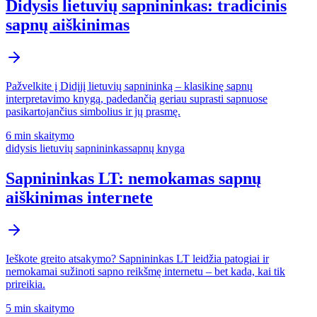
Didysis lietuvių sapnininkas: tradicinis
sapnų aiškinimas
Pažvelkite į Didįjį lietuvių sapnininką – klasikinę sapnų
interpretavimo knygą, padedančią geriau suprasti sapnuose
pasikartojančius simbolius ir jų prasmę.
6 min
skaitymo
didysis lietuvių sapnininkas
sapnų knyga
Sapnininkas LT: nemokamas sapnų
aiškinimas internete
Ieškote greito atsakymo? Sapnininkas LT leidžia patogiai ir
nemokamai sužinoti sapno reikšmę internetu – bet kada, kai tik
prireikia.
5 min
skaitymo