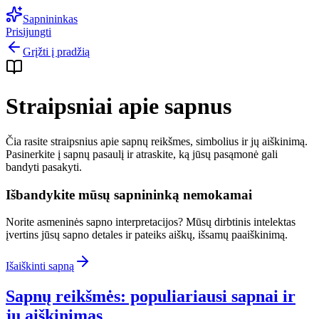
Sapnininkas
Prisijungti
Grįžti į pradžią
Straipsniai apie sapnus
Čia rasite straipsnius apie sapnų reikšmes, simbolius ir jų aiškinimą.
Pasinerkite į sapnų pasaulį ir atraskite, ką jūsų pasąmonė gali
bandyti pasakyti.
Išbandykite mūsų sapnininką nemokamai
Norite asmeninės sapno interpretacijos? Mūsų dirbtinis intelektas
įvertins jūsų sapno detales ir pateiks aiškų, išsamų paaiškinimą.
Išaiškinti sapną
Sapnų reikšmės: populiariausi sapnai ir
jų aiškinimas