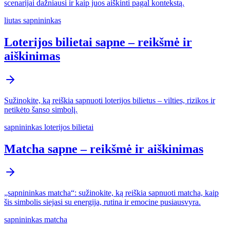
scenarijai dažniausi ir kaip juos aiškinti pagal kontekstą.
liutas sapnininkas
Loterijos bilietai sapne – reikšmė ir
aiškinimas
Sužinokite, ką reiškia sapnuoti loterijos bilietus – vilties, rizikos ir
netikėto šanso simbolį.
sapnininkas loterijos bilietai
Matcha sapne – reikšmė ir aiškinimas
„sapnininkas matcha“: sužinokite, ką reiškia sapnuoti matcha, kaip
šis simbolis siejasi su energija, rutina ir emocine pusiausvyra.
sapnininkas matcha