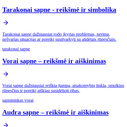
Tarakonai sapne - reikšmė ir simbolika
Tarakonai sapne dažniausiai rodo įkyrias problemas, nerimą,
nešvarias situacijas ar poreikį susitvarkyti su atidėtais rūpesčiais.
tarakonai sapne
Vorai sapne – reikšmė ir aiškinimas
Vorai sapne dažniausiai reiškia įtampą, atsakomybių tinklą, smulkius
rūpesčius ir poreikį aiškiau susidėlioti ribas.
sapnininkas vorai
Audra sapne – reikšmė ir aiškinimas