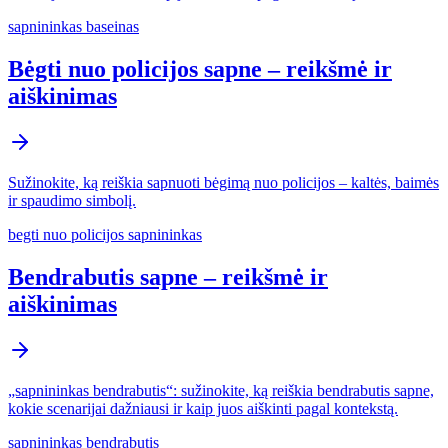
sapnininkas baseinas
Bėgti nuo policijos sapne – reikšmė ir
aiškinimas
Sužinokite, ką reiškia sapnuoti bėgimą nuo policijos – kaltės, baimės
ir spaudimo simbolį.
begti nuo policijos sapnininkas
Bendrabutis sapne – reikšmė ir
aiškinimas
„sapnininkas bendrabutis“: sužinokite, ką reiškia bendrabutis sapne,
kokie scenarijai dažniausi ir kaip juos aiškinti pagal kontekstą.
sapnininkas bendrabutis