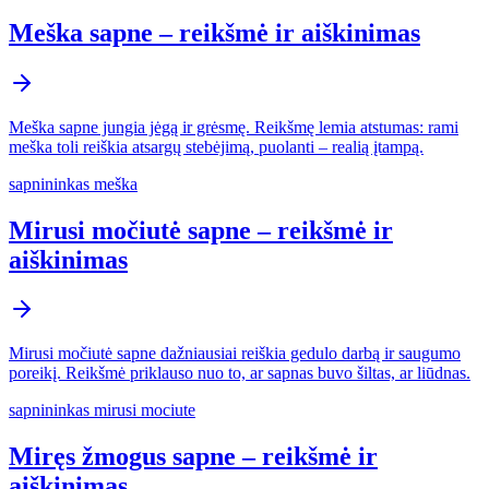
Meška sapne – reikšmė ir aiškinimas
Meška sapne jungia jėgą ir grėsmę. Reikšmę lemia atstumas: rami
meška toli reiškia atsargų stebėjimą, puolanti – realią įtampą.
sapnininkas meška
Mirusi močiutė sapne – reikšmė ir
aiškinimas
Mirusi močiutė sapne dažniausiai reiškia gedulo darbą ir saugumo
poreikį. Reikšmė priklauso nuo to, ar sapnas buvo šiltas, ar liūdnas.
sapnininkas mirusi mociute
Miręs žmogus sapne – reikšmė ir
aiškinimas