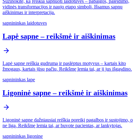
Sužinokite, ką reiškia sapnuoti laidotuves – pabaigos, paleidimo,
vidinės transformacijos ir naujo etapo simbolį. Išsamus sapnų
aiškinimas ir interpretacija.
sapnininkas laidotuves
Lapė sapne – reikšmė ir aiškinimas
Lapė sapne reiškia gudrumą ir paslėptus motyvus – kartais kito
žmogaus, kartais jūsų pačių. Reikšmę lemia tai, ar ji jus išgąsdino.
sapnininkas lape
Ligoninė sapne – reikšmė ir aiškinimas
Ligoninė sapne dažniausiai reiškia poreikį pagalbos ir sustojimo, o
ne ligą. Reikšmę lemia tai, ar buvote pacientas, ar lankytojas.
sapnininkas ligonine