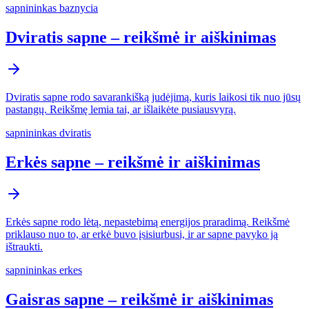
sapnininkas baznycia
Dviratis sapne – reikšmė ir aiškinimas
Dviratis sapne rodo savarankišką judėjimą, kuris laikosi tik nuo jūsų
pastangų. Reikšmę lemia tai, ar išlaikėte pusiausvyrą.
sapnininkas dviratis
Erkės sapne – reikšmė ir aiškinimas
Erkės sapne rodo lėtą, nepastebimą energijos praradimą. Reikšmė
priklauso nuo to, ar erkė buvo įsisiurbusi, ir ar sapne pavyko ją
ištraukti.
sapnininkas erkes
Gaisras sapne – reikšmė ir aiškinimas