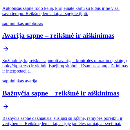
Autobusas sapne rodo kelią, kurį einate kartu su kitais ir ne visai
savo tempu. Reikšmę lemia tai, ar spėjote įlipti.
sapnininkas autobusas
Avarija sapne – reikšmė ir aiškinimas
Sužinokite, ką reiškia sapnuoti avariją – kontrolės praradimo, staigių
pokyčių, streso ir vidinių įspėjimų simbolį. Išsamus sapnų aiškinimas
ir interpretacija.
sapnininkas avarija
Bažnyčia sapne – reikšmė ir aiškinimas
Bažnyčia sapne dažniausiai susijusi su sąžine, ramybės poreikiu ir
vertybėmis. Reikšmę lemia tai, ar joje jautėtės ramiai, ar svetimai.