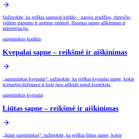
Sužinokite, ką reiškia sapnuoti kūdikį – naujos pradžios, rūpesčio,
vidinio trapumo ir augimo simbolį. Išsamus sapnų aiškinimas ir
interpretacija.
sapnininkas kudikis
Kvepalai sapne – reikšmė ir aiškinimas
„sapnininkas kvepalai“: sužinokite, ką reiškia kvepalai sapne, kokie
scenarijai dažniausi ir kaip juos aiškinti pagal kontekstą.
sapnininkas kvepalai
Liūtas sapne – reikšmė ir aiškinimas
„liutas sapnininkas“: sužinokite, ką reiškia liūtas sapne, kokie