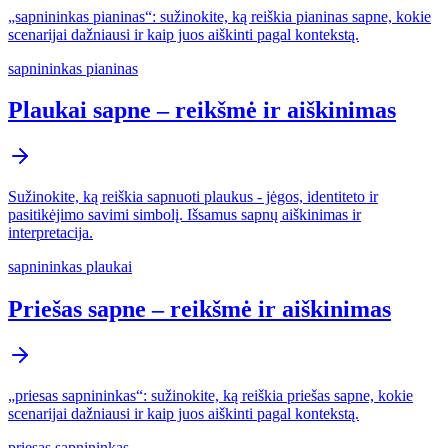
„sapnininkas pianinas“: sužinokite, ką reiškia pianinas sapne, kokie
scenarijai dažniausi ir kaip juos aiškinti pagal kontekstą.
sapnininkas pianinas
Plaukai sapne – reikšmė ir aiškinimas
Sužinokite, ką reiškia sapnuoti plaukus - jėgos, identiteto ir
pasitikėjimo savimi simbolį. Išsamus sapnų aiškinimas ir
interpretacija.
sapnininkas plaukai
Priešas sapne – reikšmė ir aiškinimas
„priesas sapnininkas“: sužinokite, ką reiškia priešas sapne, kokie
scenarijai dažniausi ir kaip juos aiškinti pagal kontekstą.
priesas sapnininkas