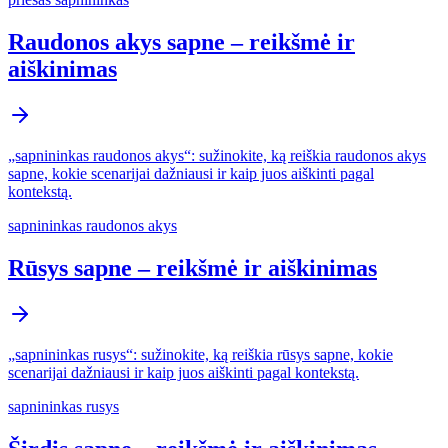
Raudonos akys sapne – reikšmė ir
aiškinimas
„sapnininkas raudonos akys“: sužinokite, ką reiškia raudonos akys
sapne, kokie scenarijai dažniausi ir kaip juos aiškinti pagal
kontekstą.
sapnininkas raudonos akys
Rūsys sapne – reikšmė ir aiškinimas
„sapnininkas rusys“: sužinokite, ką reiškia rūsys sapne, kokie
scenarijai dažniausi ir kaip juos aiškinti pagal kontekstą.
sapnininkas rusys