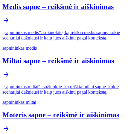
Medis sapne – reikšmė ir aiškinimas
„sapnininkas medis“: sužinokite, ką reiškia medis sapne, kokie
scenarijai dažniausi ir kaip juos aiškinti pagal kontekstą.
sapnininkas medis
Miltai sapne – reikšmė ir aiškinimas
„sapnininkas miltai“: sužinokite, ką reiškia miltai sapne, kokie
scenarijai dažniausi ir kaip juos aiškinti pagal kontekstą.
sapnininkas miltai
Moteris sapne – reikšmė ir aiškinimas