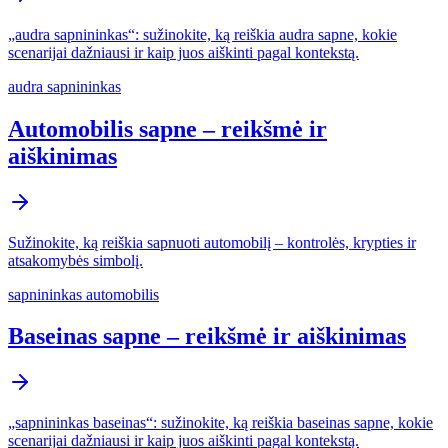
„audra sapnininkas“: sužinokite, ką reiškia audra sapne, kokie
scenarijai dažniausi ir kaip juos aiškinti pagal kontekstą.
audra sapnininkas
Automobilis sapne – reikšmė ir
aiškinimas
Sužinokite, ką reiškia sapnuoti automobilį – kontrolės, krypties ir
atsakomybės simbolį.
sapnininkas automobilis
Baseinas sapne – reikšmė ir aiškinimas
„sapnininkas baseinas“: sužinokite, ką reiškia baseinas sapne, kokie
scenarijai dažniausi ir kaip juos aiškinti pagal kontekstą.