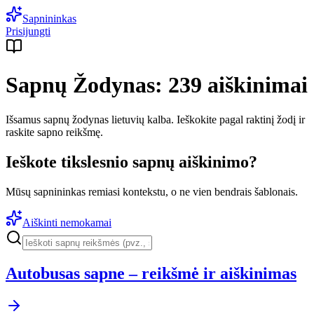
Sapnininkas
Prisijungti
Sapnų Žodynas:
239
aiškinimai
Išsamus sapnų žodynas lietuvių kalba. Ieškokite pagal raktinį žodį ir
raskite sapno reikšmę.
Ieškote tikslesnio sapnų aiškinimo?
Mūsų sapnininkas remiasi kontekstu, o ne vien bendrais šablonais.
Aiškinti nemokamai
Autobusas sapne – reikšmė ir aiškinimas