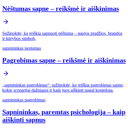
Nėštumas sapne – reikšmė ir aiškinimas
Sužinokite, ką reiškia sapnuoti nėštumą – naujos pradžios, brandos
ir kūrybos simbolį.
sapnininkas nestumas
Pagrobimas sapne – reikšmė ir aiškinimas
„sapnininkas pagrobimas“: sužinokite, ką reiškia pagrobimas sapne,
kokie scenarijai dažniausi ir kaip juos aiškinti pagal kontekstą.
sapnininkas pagrobimas
Sapnininkas, paremtas psichologija – kaip
aiškinti sapnus