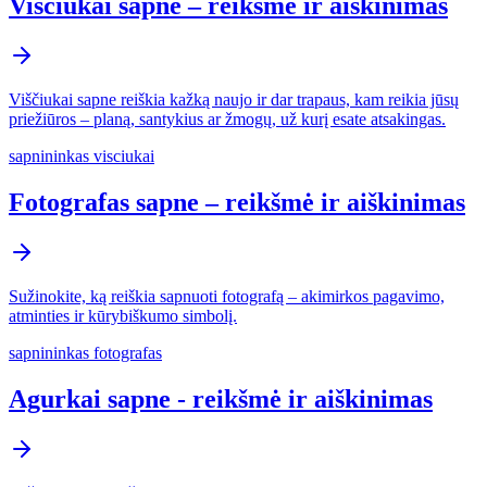
Viščiukai sapne – reikšmė ir aiškinimas
Viščiukai sapne reiškia kažką naujo ir dar trapaus, kam reikia jūsų
priežiūros – planą, santykius ar žmogų, už kurį esate atsakingas.
sapnininkas visciukai
Fotografas sapne – reikšmė ir aiškinimas
Sužinokite, ką reiškia sapnuoti fotografą – akimirkos pagavimo,
atminties ir kūrybiškumo simbolį.
sapnininkas fotografas
Agurkai sapne - reikšmė ir aiškinimas