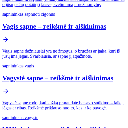
o jūsų pačių požiūrį į laisvę, svetimumą ir nežinomybę.
sapnininkas sapnuoti cigonus
Vagis sapne – reikšmė ir aiškinimas
Vagis sapne dažniausiai yra ne žmogus, o bruožas ar įtaka, kuri iš
jūsų ima jėgas. Svarbiausia, ar sapne jį atpažinote.
sapnininkas vagis
Vagystė sapne – reikšmė ir aiškinimas
Vagystė sapne rodo, kad kažką prarandate be savo sutikimo – laiką,
jėgas ar ribas. Reikšmė priklauso nuo to, kas ir ką pavogė.
sapnininkas vagyste