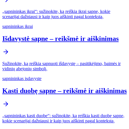
„sapnininkas ikrai“: sužinokite, ką reiškia ikrai sapne, kokie
scenarijai dažniausi ir kaip juos aiškinti pagal kontekstą.
sapnininkas ikrai
Išdavystė sapne – reikšmė ir aiškinimas
Sužinokite, ką reiškia sapnuoti išdavystę – pasitikėjimo, baimės ir
vidinių abejonių simbolį.
sapnininkas isdavyste
Kasti duobę sapne – reikšmė ir aiškinimas
„sapnininkas kasti duobe“: sužinokite, ką reiškia kasti duobę sapne,
kokie scenarijai dažniausi ir kaip juos aiškinti pagal kontekstą.