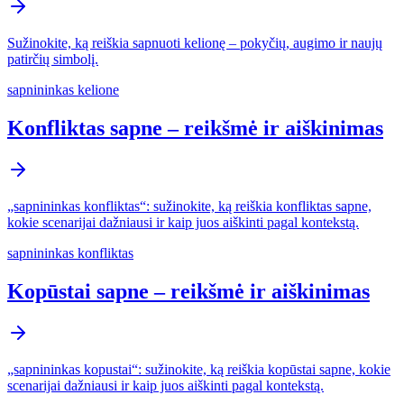
Sužinokite, ką reiškia sapnuoti kelionę – pokyčių, augimo ir naujų
patirčių simbolį.
sapnininkas kelione
Konfliktas sapne – reikšmė ir aiškinimas
„sapnininkas konfliktas“: sužinokite, ką reiškia konfliktas sapne,
kokie scenarijai dažniausi ir kaip juos aiškinti pagal kontekstą.
sapnininkas konfliktas
Kopūstai sapne – reikšmė ir aiškinimas
„sapnininkas kopustai“: sužinokite, ką reiškia kopūstai sapne, kokie
scenarijai dažniausi ir kaip juos aiškinti pagal kontekstą.