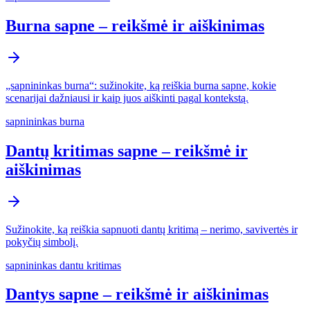
Burna sapne – reikšmė ir aiškinimas
„sapnininkas burna“: sužinokite, ką reiškia burna sapne, kokie
scenarijai dažniausi ir kaip juos aiškinti pagal kontekstą.
sapnininkas burna
Dantų kritimas sapne – reikšmė ir
aiškinimas
Sužinokite, ką reiškia sapnuoti dantų kritimą – nerimo, savivertės ir
pokyčių simbolį.
sapnininkas dantu kritimas
Dantys sapne – reikšmė ir aiškinimas