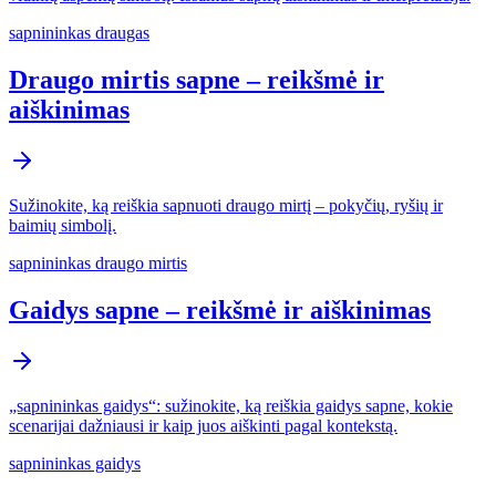
sapnininkas draugas
Draugo mirtis sapne – reikšmė ir
aiškinimas
Sužinokite, ką reiškia sapnuoti draugo mirtį – pokyčių, ryšių ir
baimių simbolį.
sapnininkas draugo mirtis
Gaidys sapne – reikšmė ir aiškinimas
„sapnininkas gaidys“: sužinokite, ką reiškia gaidys sapne, kokie
scenarijai dažniausi ir kaip juos aiškinti pagal kontekstą.
sapnininkas gaidys