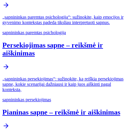
„sapnininkas paremtas psichologija“: sužinokite, kaip emocijos ir
gyvenimo kontekstas padeda tiksliau interpretuoti sapnus.
sapnininkas paremtas psichologija
Persekiojimas sapne – reikšmė ir
aiškinimas
„sapnininkas persekiojimas“: sužinokite, ką reiškia persekiojimas
sapne, kokie scenarijai dažniausi ir kaip juos aiškinti pagal
kontekstą.
sapnininkas persekiojimas
Pianinas sapne – reikšmė ir aiškinimas