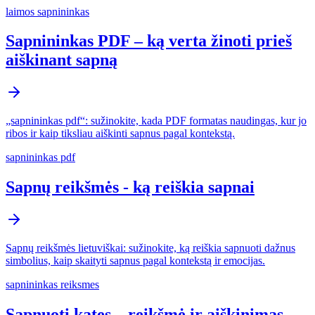
laimos sapnininkas
Sapnininkas PDF – ką verta žinoti prieš
aiškinant sapną
„sapnininkas pdf“: sužinokite, kada PDF formatas naudingas, kur jo
ribos ir kaip tiksliau aiškinti sapnus pagal kontekstą.
sapnininkas pdf
Sapnų reikšmės - ką reiškia sapnai
Sapnų reikšmės lietuviškai: sužinokite, ką reiškia sapnuoti dažnus
simbolius, kaip skaityti sapnus pagal kontekstą ir emocijas.
sapnininkas reiksmes
Sapnuoti kates – reikšmė ir aiškinimas