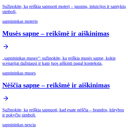
Sužinokite, ką reiškia sapnuoti moterį – jausmų, intuicijos ir santykių
simbolį.
sapnininkas moteris
Musės sapne – reikšmė ir aiškinimas
„sapnininkas muses“: sužinokite, ką reiškia musės sapne, kokie
scenarijai dažniausi ir kaip juos aiškinti pagal kontekstą.
sapnininkas muses
Nėščia sapne – reikšmė ir aiškinimas
Sužinokite, ką reiškia sapnuoti, kad esate nėščia – brandos, kūrybos
ir pokyčių simbolį.
sapnininkas nescia