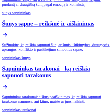
puolantį ar draugišką šunį pagal emociją ir kontekstą.
sunys sapnininkas
Šunys sapne – reikšmė ir aiškinimas
Sužinokite, ką reiškia sapnuoti šunį ar šunis: ištikimybės, draugystės,
apsaugos, konflikto ir pasitikėjimo simbolius sapne.
sapnininkas šunys
Sapnininkas tarakonai - ką reiškia
sapnuoti tarakonus
Sapnininkas tarakonai: aiškus paaiškinimas, ką reiškia sapnuoti
tarakonus namuose, ant kūno, maiste ar juos naikinti.
sapnininkas tarakonai