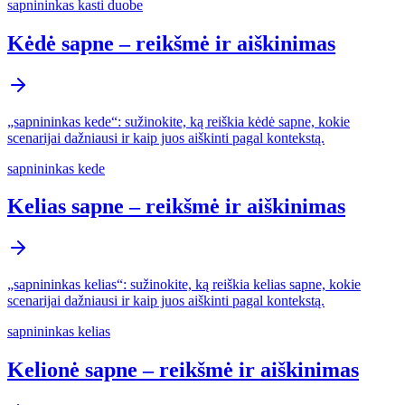
sapnininkas kasti duobe
Kėdė sapne – reikšmė ir aiškinimas
„sapnininkas kede“: sužinokite, ką reiškia kėdė sapne, kokie
scenarijai dažniausi ir kaip juos aiškinti pagal kontekstą.
sapnininkas kede
Kelias sapne – reikšmė ir aiškinimas
„sapnininkas kelias“: sužinokite, ką reiškia kelias sapne, kokie
scenarijai dažniausi ir kaip juos aiškinti pagal kontekstą.
sapnininkas kelias
Kelionė sapne – reikšmė ir aiškinimas