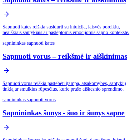
Sapnuoti kates reiškia susidurti su intuicija, laisvės poreikiu,
neaiškiais santykiais ar paslėptomis emocijomis sapno kontekste.
sapnininkas sapnuoti kates
Sapnuoti vorus – reikšmė ir aiškinimas
Sapnuoti vorus reiškia pastebėti įtampą, atsakomybes, santykių
tinklą ar smulkius rūpesčius, kurie prašo aiškesnio sprendimo.
sapnininkas sapnuoti vorus
Sapnininkas šunys - šuo ir šunys sapne
Sapnininkas šunys: ką reiškia sapnuoti šunį, daug šunų, lojantį,