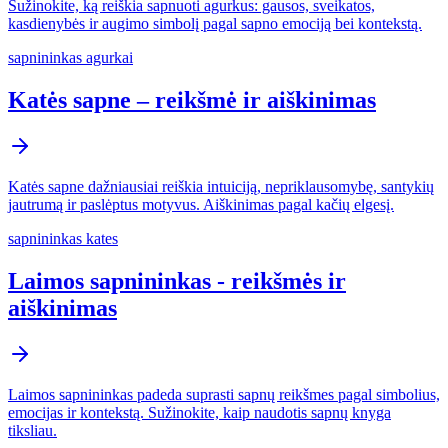
Sužinokite, ką reiškia sapnuoti agurkus: gausos, sveikatos,
kasdienybės ir augimo simbolį pagal sapno emociją bei kontekstą.
sapnininkas agurkai
Katės sapne – reikšmė ir aiškinimas
Katės sapne dažniausiai reiškia intuiciją, nepriklausomybę, santykių
jautrumą ir paslėptus motyvus. Aiškinimas pagal kačių elgesį.
sapnininkas kates
Laimos sapnininkas - reikšmės ir
aiškinimas
Laimos sapnininkas padeda suprasti sapnų reikšmes pagal simbolius,
emocijas ir kontekstą. Sužinokite, kaip naudotis sapnų knyga
tiksliau.