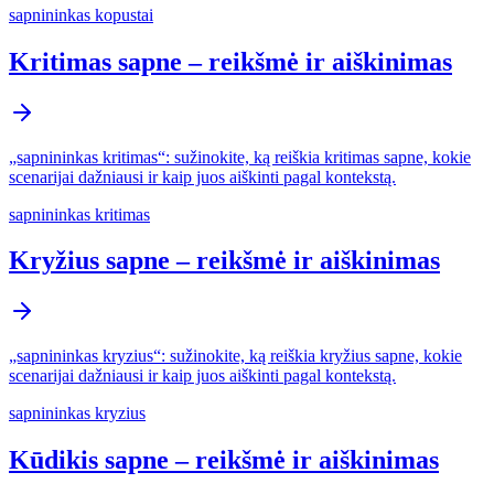
sapnininkas kopustai
Kritimas sapne – reikšmė ir aiškinimas
„sapnininkas kritimas“: sužinokite, ką reiškia kritimas sapne, kokie
scenarijai dažniausi ir kaip juos aiškinti pagal kontekstą.
sapnininkas kritimas
Kryžius sapne – reikšmė ir aiškinimas
„sapnininkas kryzius“: sužinokite, ką reiškia kryžius sapne, kokie
scenarijai dažniausi ir kaip juos aiškinti pagal kontekstą.
sapnininkas kryzius
Kūdikis sapne – reikšmė ir aiškinimas