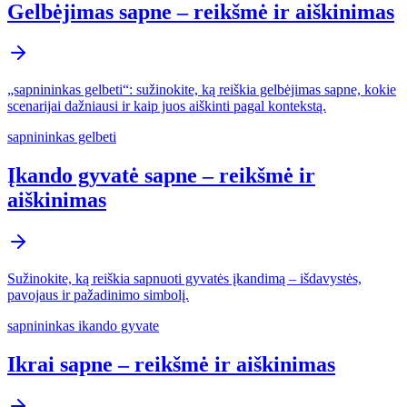
Gelbėjimas sapne – reikšmė ir aiškinimas
„sapnininkas gelbeti“: sužinokite, ką reiškia gelbėjimas sapne, kokie
scenarijai dažniausi ir kaip juos aiškinti pagal kontekstą.
sapnininkas gelbeti
Įkando gyvatė sapne – reikšmė ir
aiškinimas
Sužinokite, ką reiškia sapnuoti gyvatės įkandimą – išdavystės,
pavojaus ir pažadinimo simbolį.
sapnininkas ikando gyvate
Ikrai sapne – reikšmė ir aiškinimas