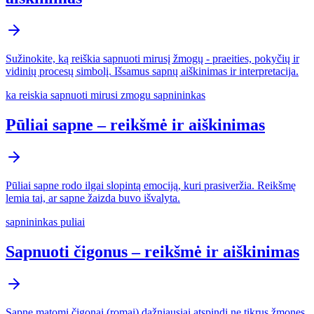
Sužinokite, ką reiškia sapnuoti mirusį žmogų - praeities, pokyčių ir
vidinių procesų simbolį. Išsamus sapnų aiškinimas ir interpretacija.
ka reiskia sapnuoti mirusi zmogu sapnininkas
Pūliai sapne – reikšmė ir aiškinimas
Pūliai sapne rodo ilgai slopintą emociją, kuri prasiveržia. Reikšmę
lemia tai, ar sapne žaizda buvo išvalyta.
sapnininkas puliai
Sapnuoti čigonus – reikšmė ir aiškinimas
Sapne matomi čigonai (romai) dažniausiai atspindi ne tikrus žmones,