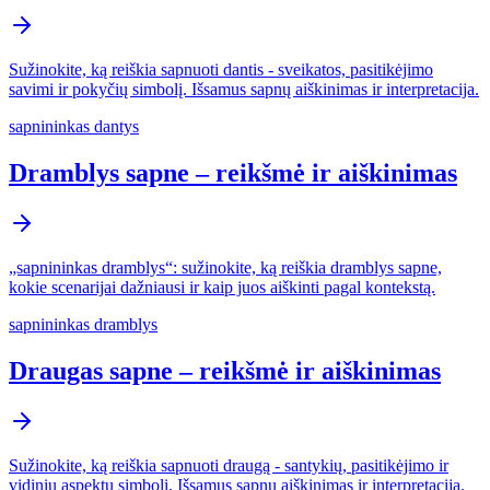
Sužinokite, ką reiškia sapnuoti dantis - sveikatos, pasitikėjimo
savimi ir pokyčių simbolį. Išsamus sapnų aiškinimas ir interpretacija.
sapnininkas dantys
Dramblys sapne – reikšmė ir aiškinimas
„sapnininkas dramblys“: sužinokite, ką reiškia dramblys sapne,
kokie scenarijai dažniausi ir kaip juos aiškinti pagal kontekstą.
sapnininkas dramblys
Draugas sapne – reikšmė ir aiškinimas
Sužinokite, ką reiškia sapnuoti draugą - santykių, pasitikėjimo ir
vidinių aspektų simbolį. Išsamus sapnų aiškinimas ir interpretacija.