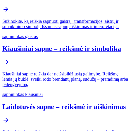
Sužinokite, ką reiškia sapnuoti gaisrą - transformacijos, aistrų ir
sunaikinimo simbolį. Išsamus sapnų aiškinimas ir interpretacija.
sapnininkas gaisras
Kiaušiniai sapne – reikšmė ir simbolika
Kiaušiniai sapne reiškia dar neišsipildžiusią galimybę. Reikšmę
lemia jų būklė: sveiki rodo brendantį planą, sudužę – praradimą arba
palengvėjimą.
sapnininkas kiausiniai
Laidotuvės sapne – reikšmė ir aiškinimas