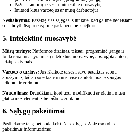
Pažeisti autorių teises ar intelektinę nuosavybę
Imituoti kitus vartotojus ar mūsų darbuotojus
Nesilaikymas:
Pažeidę šias sąlygas, sutinkate, kad galime nedelsiant
sustabdyti jūsų prieigą prie paslaugos be įspėjimo.
5. Intelektinė nuosavybė
Mūsų turinys:
Platformos dizainas, tekstai, programinė įranga ir
funkcionalumas yra mūsų intelektinė nuosavybė, apsaugota autorių
teisių įstatymais.
Vartotojo turinys:
Jūs išlaikote teises į savo pateiktus sapnų
aprašymus, tačiau suteikiate mums teisę naudoti juos paslaugos
teikimui ir gerinimui.
Naudojimas:
Draudžiama kopijuoti, modifikuoti ar platinti mūsų
platformos elementus be raštinio sutikimo.
6. Sąlygų pakeitimai
Pasiliekame teisę bet kada keisti šias sąlygas. Apie esminius
pakeitimus informuosime: