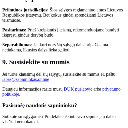
Priimtinos jurisdikcijos:
Šios sąlygos reglamentuojamos Lietuvos
Respublikos įstatymų. Bet kokūs ginčai sprendžiami Lietuvos
teismuose.
Pasitarimas:
Prieš kreipiantis į teismą, rekomenduojame bandyti
išspręsti ginčus derybų būdu.
Separabilumas:
Jei kuri nors šių sąlygų dalis pripažįstama
netinkama, likusios dalys lieka galioti.
9. Susisiekite su mumis
Jei turite klausimų dėl šių sąlygų, susisiekite su mumis el. paštu:
labas@sapnininkas.online
Daugiau informacijos rasite mūsų
DUK puslapyje
arba
privatumo
politikoje
.
Pasiruošę naudotis sapnininku?
Sutikote su sąlygomis? Pradėkite aiškinti savo sapnus jau dabar –
visiškai nemokamai.