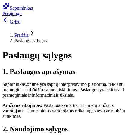
Sapnininkas
Prisijungti
Grįžti
Pradžia
Paslaugų sąlygos
Paslaugų sąlygos
1. Paslaugos aprašymas
Sapnininkas.online yra sapnų interpretavimo platforma, teikianti
pramoginio pobūdžio sapnų aiškinimus. Paslaugos yra skirtos tik
pramoginiais ir informaciniais tikslais.
Amžiaus ribojimas:
Paslauga skirta tik 18+ metų amžiaus
vartotojams. Jaunesniems vartotojams reikalingas tėvų ar globėjų
sutikimas.
2. Naudojimo sąlygos