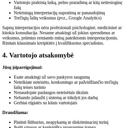
Vartotojo praleistą laiką, pelno praradimą ar kitą netiesioginę
žalą
Neteisingą interpretacijų supratimą ar panaudojimą
Trečiųjų šalių veiksmus (pvz., Google Analytics)
Sapnų interpretacijos nėra profesionali psichologinė, medicininė ar
kitokia konsultacija. Nesame atsakingi už jokius sprendimus ar
veiksmus, priimtus remiantis mūsų pateiktomis interpretacijomis.
Rimtais klausimais kreipkitės į kvalifikuotus specialistus.
4. Vartotojo atsakomybė
Jūsų įsipareigojimai:
Esate atsakingi už savo paskyros saugumą
Neteikiate neteisėto, kenksmingo ar pažeidžiančio trečiųjų
šalių teises turinio
Nenaudojate paslaugos neteisėtais tikslais
Nebando įsilaužti į sistemą ar trikdyti jos darbą
Gerbiai elgiatės su kitais vartotojais
Draudžiama:
Platinti šiūburius, neapykantą ar diskriminacinį turinį
Įkelti virusus ar kenkėjišką programinę įrangą