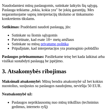
Naudodamiesi mūsų paslaugomis, sutinkate laikytis šių sąlygų.
Paslauga teikiama „tokia, kokia yra" be jokių garantijų. Mes
negarantuojame sapnų interpretacijų tikslumo ar tinkamumo
konkretiems tikslams.
Sutikimas:
Pradėdami naudoti paslaugą, jūs:
Sutinkate su šiomis sąlygomis
Patvirtinate, kad esate 18+ metų amžiaus
Sutinkate su mūsų
privatumo politika
Pripažįstate, kad interpretacijos yra pramoginio pobūdžio
Paslaugos prieinamumas:
Pasiliekame teisę bet kada laikinai arba
visiškai sustabdyti paslaugą be įspėjimo.
3. Atsakomybės ribojimas
Maksimali atsakomybė:
Mūsų bendra atsakomybė už bet kokius
nuostolius, susijusius su paslaugos naudojimu, neviršija 50 EUR.
Neatsakomybė už:
Paslaugos nepriklausomų nuo mūsų trikdžius (techninius
gedimus, interneto ryšį)