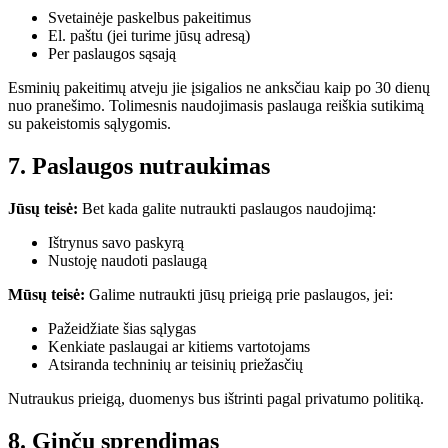
Svetainėje paskelbus pakeitimus
El. paštu (jei turime jūsų adresą)
Per paslaugos sąsają
Esminių pakeitimų atveju jie įsigalios ne anksčiau kaip po 30 dienų
nuo pranešimo. Tolimesnis naudojimasis paslauga reiškia sutikimą
su pakeistomis sąlygomis.
7. Paslaugos nutraukimas
Jūsų teisė:
Bet kada galite nutraukti paslaugos naudojimą:
Ištrynus savo paskyrą
Nustoję naudoti paslaugą
Mūsų teisė:
Galime nutraukti jūsų prieigą prie paslaugos, jei:
Pažeidžiate šias sąlygas
Kenkiate paslaugai ar kitiems vartotojams
Atsiranda techninių ar teisinių priežasčių
Nutraukus prieigą, duomenys bus ištrinti pagal privatumo politiką.
8. Ginčų sprendimas