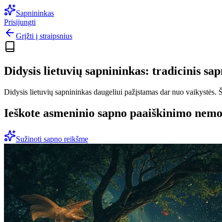
Sapnininkas
Prisijungti
Grįžti į straipsnius
Didysis lietuvių sapnininkas: tradicinis sa
Didysis lietuvių sapnininkas daugeliui pažįstamas dar nuo vaikystės. Šia
Ieškote asmeninio sapno paaiškinimo nem
Sužinoti sapno reikšmę