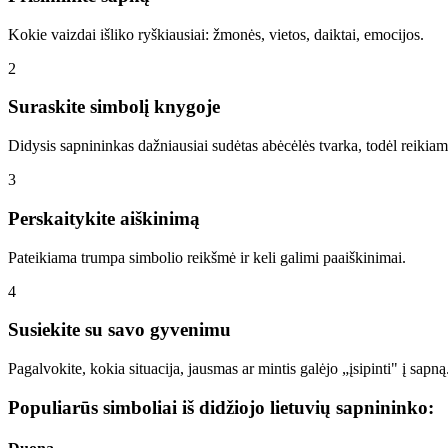
Kokie vaizdai išliko ryškiausiai: žmonės, vietos, daiktai, emocijos.
2
Suraskite simbolį knygoje
Didysis sapnininkas dažniausiai sudėtas abėcėlės tvarka, todėl reikiamą
3
Perskaitykite aiškinimą
Pateikiama trumpa simbolio reikšmė ir keli galimi paaiškinimai.
4
Susiekite su savo gyvenimu
Pagalvokite, kokia situacija, jausmas ar mintis galėjo „įsipinti" į sapną
Populiarūs simboliai iš didžiojo lietuvių sapnininko: