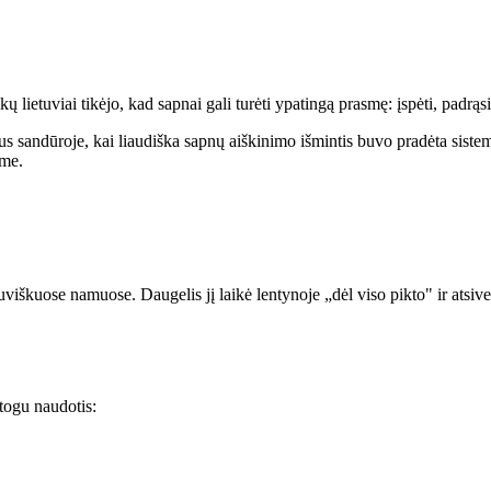
ų lietuviai tikėjo, kad sapnai gali turėti ypatingą prasmę: įspėti, padrąsi
sandūroje, kai liaudiška sapnų aiškinimo išmintis buvo pradėta sistemin
sme.
viškuose namuose. Daugelis jį laikė lentynoje „dėl viso pikto" ir atsi
atogu naudotis: