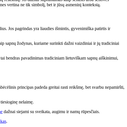
nes vertina ne tik simbolį, bet ir jūsų asmeninį kontekstą.
s. Jos pagrindas yra liaudies išmintis, gyvenimiška patirtis ir
p sapnų žodynas, kuriame surinkti dažni vaizdiniai ir jų tradiciniai
 tai bendras pavadinimas tradiciniam lietuviškam sapnų aiškinimui,
bėcėlinis principas padeda greitai rasti reikšmę, bet svarbu nepamiršti,
 tiesioginę nelaimę.
ne
dažnai siejami su sveikata, augimu ir namų rūpesčiais.
nkas
.