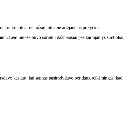
nti, nukreipti ar net užsiminti apie artėjančius pokyčius.
ti. Leidiniuose buvo surinkti dažniausiai pasikartojantys simboliai,
versdavo kaskart, kai sapnas pasirodydavo per daug reikšmingas, kad