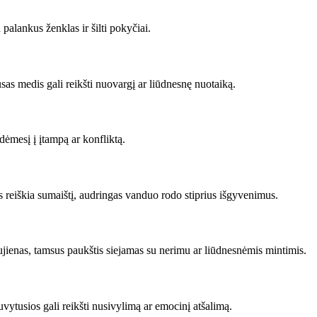
alankus ženklas ir šilti pokyčiai.
as medis gali reikšti nuovargį ar liūdnesnę nuotaiką.
dėmesį į įtampą ar konfliktą.
reiškia sumaištį, audringas vanduo rodo stiprius išgyvenimus.
ujienas, tamsus paukštis siejamas su nerimu ar liūdnesnėmis mintimis.
vytusios gali reikšti nusivylimą ar emocinį atšalimą.