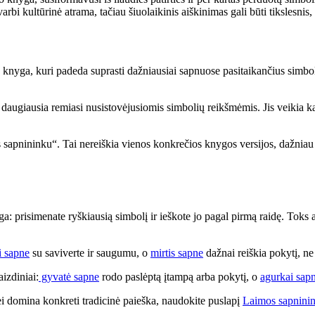
bi kultūrinė atrama, tačiau šiuolaikinis aiškinimas gali būti tikslesnis, 
 knyga, kuri padeda suprasti dažniausiai sapnuose pasitaikančius simboliu
daugiausia remiasi nusistovėjusiomis simbolių reikšmėmis. Jis veikia kai
 sapnininku“. Tai nereiškia vienos konkrečios knygos versijos, dažniau
: prisimenate ryškiausią simbolį ir ieškote jo pagal pirmą raidę. Toks a
i sapne
su saviverte ir saugumu, o
mirtis sapne
dažnai reiškia pokytį, ne
aizdiniai:
gyvatė sapne
rodo paslėptą įtampą arba pokytį, o
agurkai sap
jei domina konkreti tradicinė paieška, naudokite puslapį
Laimos sapnini