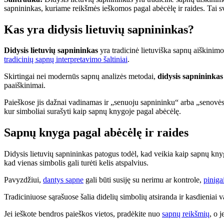
sapnininkas, kuriame reikšmės ieškomos pagal abėcėlę ir raides. Tai svar
Kas yra didysis lietuvių sapnininkas?
Didysis lietuvių sapnininkas
yra tradicinė lietuviška sapnų aiškinimo
tradicinių sapnų interpretavimo šaltiniai
.
Skirtingai nei modernūs sapnų analizės metodai,
didysis sapnininkas
paaiškinimai.
Paieškose jis dažnai vadinamas ir „senuoju sapnininku“ arba „senovės
kur simboliai surašyti kaip sapnų knygoje pagal abėcėlę.
Sapnų knyga pagal abėcėlę ir raides
Didysis lietuvių sapnininkas patogus todėl, kad veikia kaip sapnų knyga
kad vienas simbolis gali turėti kelis atspalvius.
Pavyzdžiui,
dantys sapne
gali būti susiję su nerimu ar kontrole,
piniga
Tradiciniuose sąrašuose šalia didelių simbolių atsiranda ir kasdieniai v
Jei ieškote bendros paieškos vietos, pradėkite nuo
sapnų reikšmių
, o 