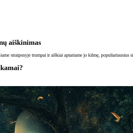
pnų aiškinimas
me straipsnyje trumpai ir aiškiai aptariame jo kilmę, populiariausius simb
okamai?