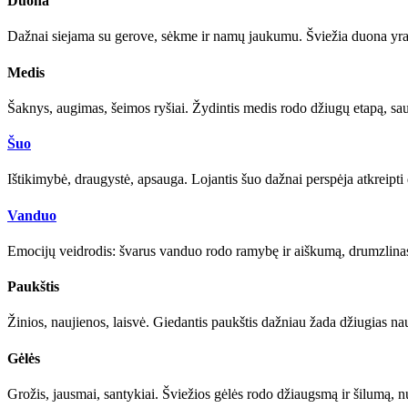
Duona
Dažnai siejama su gerove, sėkme ir namų jaukumu. Šviežia duona yra p
Medis
Šaknys, augimas, šeimos ryšiai. Žydintis medis rodo džiugų etapą, saus
Šuo
Ištikimybė, draugystė, apsauga. Lojantis šuo dažnai perspėja atkreipti 
Vanduo
Emocijų veidrodis: švarus vanduo rodo ramybę ir aiškumą, drumzlinas 
Paukštis
Žinios, naujienos, laisvė. Giedantis paukštis dažniau žada džiugias na
Gėlės
Grožis, jausmai, santykiai. Šviežios gėlės rodo džiaugsmą ir šilumą, nu