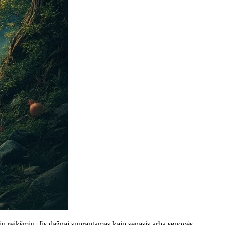
lių reikšmių. Jis dažnai suprantamas kaip senasis arba senovės