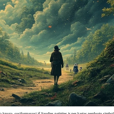
 knyga, susiformavusi iš liaudies patirties ir per kartas perduotų simbo