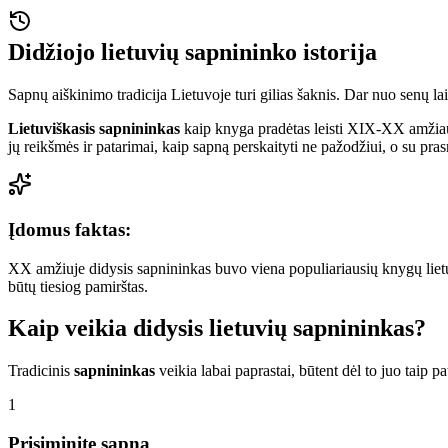
Didžiojo lietuvių sapnininko istorija
Sapnų aiškinimo tradicija Lietuvoje turi gilias šaknis. Dar nuo senų laik
Lietuviškasis sapnininkas
kaip knyga pradėtas leisti XIX-XX amžiaus 
jų reikšmės ir patarimai, kaip sapną perskaityti ne pažodžiui, o su pra
Įdomus faktas:
XX amžiuje didysis sapnininkas buvo viena populiariausių knygų lietu
būtų tiesiog pamirštas.
Kaip veikia didysis lietuvių sapnininkas?
Tradicinis
sapnininkas
veikia labai paprastai, būtent dėl to juo taip p
1
Prisiminite sapną