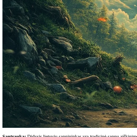
Santrauka:
Didysis lietuvių sapnininkas yra tradicinė sapnų aiškinimo