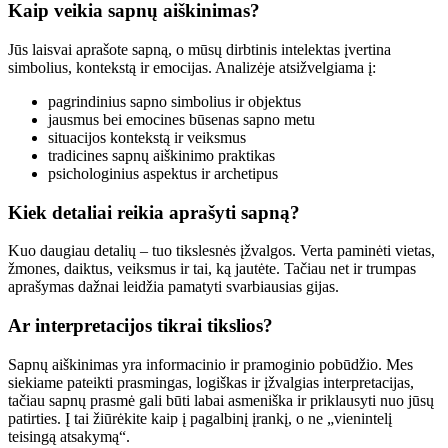
Kaip veikia sapnų aiškinimas?
Jūs laisvai aprašote sapną, o mūsų dirbtinis intelektas įvertina
simbolius, kontekstą ir emocijas. Analizėje atsižvelgiama į:
pagrindinius sapno simbolius ir objektus
jausmus bei emocines būsenas sapno metu
situacijos kontekstą ir veiksmus
tradicines sapnų aiškinimo praktikas
psichologinius aspektus ir archetipus
Kiek detaliai reikia aprašyti sapną?
Kuo daugiau detalių – tuo tikslesnės įžvalgos. Verta paminėti vietas,
žmones, daiktus, veiksmus ir tai, ką jautėte. Tačiau net ir trumpas
aprašymas dažnai leidžia pamatyti svarbiausias gijas.
Ar interpretacijos tikrai tikslios?
Sapnų aiškinimas yra informacinio ir pramoginio pobūdžio. Mes
siekiame pateikti prasmingas, logiškas ir įžvalgias interpretacijas,
tačiau sapnų prasmė gali būti labai asmeniška ir priklausyti nuo jūsų
patirties. Į tai žiūrėkite kaip į pagalbinį įrankį, o ne „vienintelį
teisingą atsakymą“.