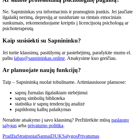
Ne. Sapnininkas yra informacinis ir pramoginis įrankis. Jei jaučiate
ilgalaikį nerimą, depresiją ar susiduriate su rimtais emociniais
sunkumais, rekomenduojame kreiptis į licencijuotą psichologą ar
psichoterapeutą.
Kaip susisiekti su Sapnininku?
Jei turite klausimų, pasiūlymų ar pastebėjimų, parašykite mums el.
paštu
labas@sapnininkas.online
. Atsakysime kuo greičiau.
Ar planuojate naujų funkcijų?
Taip – Sapnininką nuolat tobuliname. Artimiausiuose planuose:
sapnų žurnalas ilgalaikiam stebėjimui
sapnų simbolių biblioteka
statistika ir sapnų tendencijų analizė
papildomų kalbų palaikymas
Neradote atsakymo į savo klausimą? Peržiūrėkite mūsų
paslaugų
sąlygas
arba
privatumo politiką
.
Pradžia
Straipsniai
Sapnai
DUK
Sąlygos
Privatumas