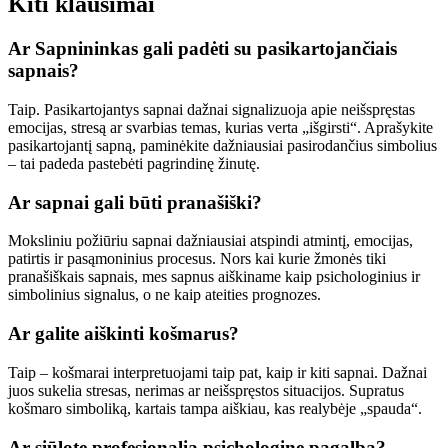
Kiti klausimai
Ar Sapnininkas gali padėti su pasikartojančiais
sapnais?
Taip. Pasikartojantys sapnai dažnai signalizuoja apie neišspręstas
emocijas, stresą ar svarbias temas, kurias verta „išgirsti“. Aprašykite
pasikartojantį sapną, paminėkite dažniausiai pasirodančius simbolius
– tai padeda pastebėti pagrindinę žinutę.
Ar sapnai gali būti pranašiški?
Moksliniu požiūriu sapnai dažniausiai atspindi atmintį, emocijas,
patirtis ir pasąmoninius procesus. Nors kai kurie žmonės tiki
pranašiškais sapnais, mes sapnus aiškiname kaip psichologinius ir
simbolinius signalus, o ne kaip ateities prognozes.
Ar galite aiškinti košmarus?
Taip – košmarai interpretuojami taip pat, kaip ir kiti sapnai. Dažnai
juos sukelia stresas, nerimas ar neišspręstos situacijos. Supratus
košmaro simboliką, kartais tampa aiškiau, kas realybėje „spauda“.
Ar siūlote profesionalią psichologinę pagalbą?