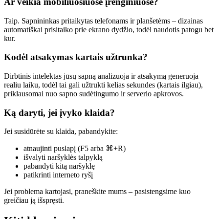
Ar veikia mobiliuosiuose įrenginiuose?
Taip. Sapnininkas pritaikytas telefonams ir planšetėms – dizainas
automatiškai prisitaiko prie ekrano dydžio, todėl naudotis patogu bet
kur.
Kodėl atsakymas kartais užtrunka?
Dirbtinis intelektas jūsų sapną analizuoja ir atsakymą generuoja
realiu laiku, todėl tai gali užtrukti kelias sekundes (kartais ilgiau),
priklausomai nuo sapno sudėtingumo ir serverio apkrovos.
Ką daryti, jei įvyko klaida?
Jei susidūrėte su klaida, pabandykite:
atnaujinti puslapį (F5 arba ⌘+R)
išvalyti naršyklės talpyklą
pabandyti kitą naršyklę
patikrinti interneto ryšį
Jei problema kartojasi, praneškite mums – pasistengsime kuo
greičiau ją išspręsti.