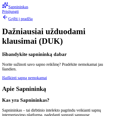
Sapnininkas
Prisijungti
Grįžti į pradžią
Dažniausiai užduodami
klausimai (DUK)
Išbandykite sapnininką dabar
Norite sužinoti savo sapno reikšmę? Pradėkite nemokamai jau
šiandien.
Išaiškinti sapną nemokamai
Apie Sapnininką
Kas yra Sapnininkas?
Sapnininkas – tai dirbtinio intelekto pagrindu veikianti sapnų
interpretavimo platforma, padedanti suprasti sapnuose