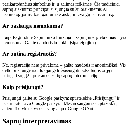
pasikartojančius simbolius ir jų galimas reikšmes. Čia tradiciniai
sapnų aiškinimo principai susijungia su šiuolaikinėmis AI
technologijomis, kad gautumėte aiškų ir įžvalgų paaiškinimą.
Ar paslauga nemokama?
Taip. Pagrindinė Sapnininko funkcija – sapnų interpretavimas – yra
nemokama. Galite naudotis be jokių įsipareigojimų.
Ar būtina registruotis?
Ne, registracija nėra privaloma – galite naudotis ir anonimiškai. Vis
dėlto prisijungę naudotojai gali išsisaugoti pokalbių istoriją ir
patogiai sugrįžti prie ankstesnių sapnų interpretacijų.
Kaip prisijungti?
Prisijungti galite su Google paskyra: spustelėkite „Prisijungti“ ir
pasirinkite savo Google paskyrą. Mes nesaugome slaptažodžių –
autentifikavimas vyksta saugiai per Google OAuth.
Sapnų interpretavimas