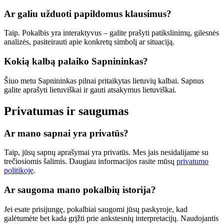
Ar galiu užduoti papildomus klausimus?
Taip. Pokalbis yra interaktyvus – galite prašyti patikslinimų, gilesnės
analizės, pasiteirauti apie konkretų simbolį ar situaciją.
Kokią kalbą palaiko Sapnininkas?
Šiuo metu Sapnininkas pilnai pritaikytas lietuvių kalbai. Sapnus
galite aprašyti lietuviškai ir gauti atsakymus lietuviškai.
Privatumas ir saugumas
Ar mano sapnai yra privatūs?
Taip, jūsų sapnų aprašymai yra privatūs. Mes jais nesidalijame su
trečiosiomis šalimis. Daugiau informacijos rasite mūsų
privatumo
politikoje
.
Ar saugoma mano pokalbių istorija?
Jei esate prisijungę, pokalbiai saugomi jūsų paskyroje, kad
galėtumėte bet kada grįžti prie ankstesnių interpretacijų. Naudojantis