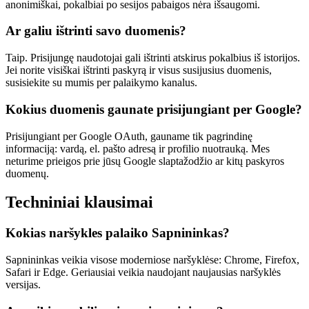
anonimiškai, pokalbiai po sesijos pabaigos nėra išsaugomi.
Ar galiu ištrinti savo duomenis?
Taip. Prisijungę naudotojai gali ištrinti atskirus pokalbius iš istorijos.
Jei norite visiškai ištrinti paskyrą ir visus susijusius duomenis,
susisiekite su mumis per palaikymo kanalus.
Kokius duomenis gaunate prisijungiant per Google?
Prisijungiant per Google OAuth, gauname tik pagrindinę
informaciją: vardą, el. pašto adresą ir profilio nuotrauką. Mes
neturime prieigos prie jūsų Google slaptažodžio ar kitų paskyros
duomenų.
Techniniai klausimai
Kokias naršykles palaiko Sapnininkas?
Sapnininkas veikia visose moderniose naršyklėse: Chrome, Firefox,
Safari ir Edge. Geriausiai veikia naudojant naujausias naršyklės
versijas.