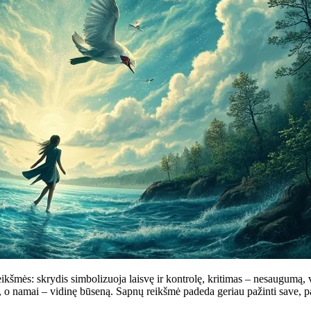
ikšmės: skrydis simbolizuoja laisvę ir kontrolę, kritimas – nesaugumą, v
o namai – vidinę būseną. Sapnų reikšmė padeda geriau pažinti save, past