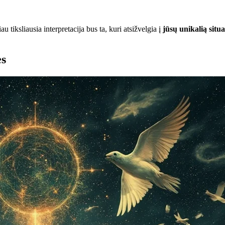
u tiksliausia interpretacija bus ta, kuri atsižvelgia į
jūsų unikalią situa
ės