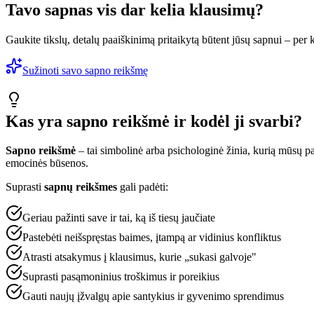
Tavo sapnas vis dar kelia klausimų?
Gaukite tikslų, detalų paaiškinimą pritaikytą būtent jūsų sapnui – per
Sužinoti savo sapno reikšmę
Kas yra sapno reikšmė ir kodėl ji svarbi?
Sapno reikšmė
– tai simbolinė arba psichologinė žinia, kurią mūsų pa
emocinės būsenos.
Suprasti
sapnų reikšmes
gali padėti:
Geriau pažinti save ir tai, ką iš tiesų jaučiate
Pastebėti neišspręstas baimes, įtampą ar vidinius konfliktus
Atrasti atsakymus į klausimus, kurie „sukasi galvoje"
Suprasti pasąmoninius troškimus ir poreikius
Gauti naujų įžvalgų apie santykius ir gyvenimo sprendimus