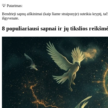
💡 Patarimas:
Bendrieji sapnų aiškinimai (kaip šiame straipsnyje) suteikia kryptį, tačia
išgyvenate.
8 populiariausi sapnai ir jų tikslios reikšm