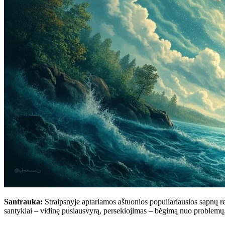
Santrauka:
Straipsnyje aptariamos aštuonios populiariausios sapnų re
santykiai – vidinę pusiausvyrą, persekiojimas – bėgimą nuo problemų, 