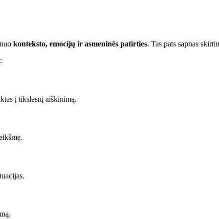
r nuo
konteksto, emocijų ir asmeninės patirties
. Tas pats sapnas skirt
:
as į tikslesnį aiškinimą.
reikšmę.
uacijas.
emą.