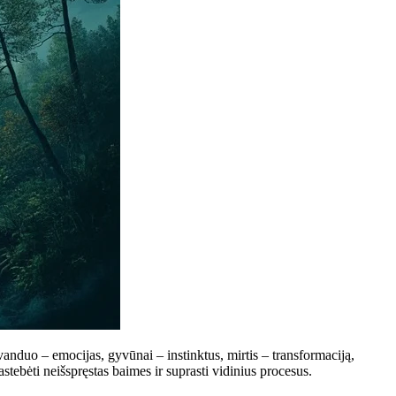
anduo – emocijas, gyvūnai – instinktus, mirtis – transformaciją,
ebėti neišspręstas baimes ir suprasti vidinius procesus.