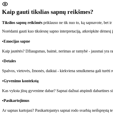
Kaip gauti tikslias sapnų reikšmes?
Tikslios sapnų reikšmės
priklauso ne tik nuo to, ką sapnavote, bet i
Norėdami gauti kuo tikslesnę sapno interpretaciją, atkreipkite dėmesį į
•
Emocijas sapne
Kaip jautėtės? Džiaugsmas, baimė, nerimas ar ramybė - jausmai yra rakt
•
Detales
Spalvos, vietovės, žmonės, daiktai - kiekviena smulkmena gali turėti 
•
Gyvenimo kontekstą
Kas vyksta jūsų gyvenime dabar? Sapnai dažnai atspindi dabartines sit
•
Pasikartojimus
Ar sapnas kartojasi? Pasikartojantys sapnai rodo svarbią neišspręstą t