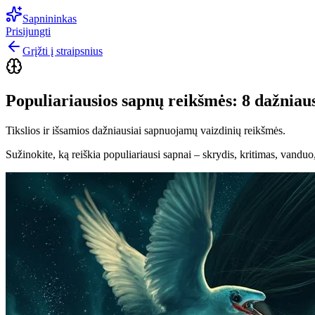
Sapnininkas
Prisijungti
Grįžti į straipsnius
Populiariausios sapnų reikšmės: 8 dažniau
Tikslios ir išsamios dažniausiai sapnuojamų vaizdinių reikšmės.
Sužinokite, ką reiškia populiariausi sapnai – skrydis, kritimas, vanduo,